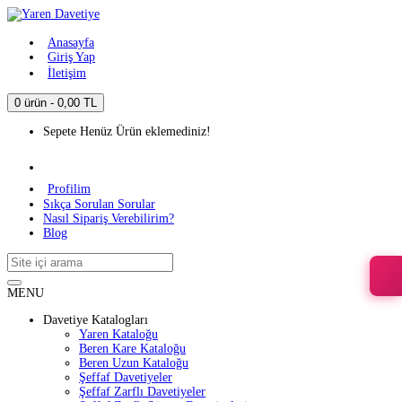
Anasayfa
Giriş Yap
İletişim
0 ürün - 0,00 TL
Sepete Henüz Ürün eklemediniz!
Profilim
Sıkça Sorulan Sorular
Nasıl Sipariş Verebilirim?
Blog
MENU
Davetiye Katalogları
Yaren Kataloğu
Beren Kare Kataloğu
Beren Uzun Kataloğu
Şeffaf Davetiyeler
Şeffaf Zarflı Davetiyeler