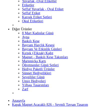
Yuvarlak -Oval Etiketler
Etiketler
Şeffaf Yuvarlak - Oval Etiket
Şeffaf Etiket
Karışık Etiket Setleri
Okul Etiketleri
+
Diğer Ürünler
8 Mart Kadınlar Günü
Ayna
Baskılı Kese
Bayram Harçlık Kesesi
Bayram Ve Etkinlik Günleri
Kırpık (Zikzak) Kağıt
Magnet - Baskılı Kese Takımları
Marteniçka Kartı
Öğretmenler Günü Setleri
Hediye Paketli Ürünler
Sünnet Hediyelikleri
Sevgililer Günü
Umre Hediyeleri
Yılbaşı Tasarımları
Zarf
+
Anasayfa
Kapak Magnet Açacaklı 826 - Sevmli Tavşan Tasarım