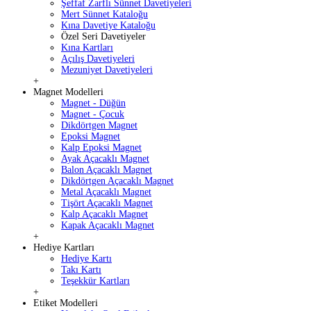
Şeffaf Zarflı Sünnet Davetiyeleri
Mert Sünnet Kataloğu
Kına Davetiye Kataloğu
Özel Seri Davetiyeler
Kına Kartları
Açılış Davetiyeleri
Mezuniyet Davetiyeleri
+
Magnet Modelleri
Magnet - Düğün
Magnet - Çocuk
Dikdörtgen Magnet
Epoksi Magnet
Kalp Epoksi Magnet
Ayak Açacaklı Magnet
Balon Açacaklı Magnet
Dikdörtgen Açacaklı Magnet
Metal Açacaklı Magnet
Tişört Açacaklı Magnet
Kalp Açacaklı Magnet
Kapak Açacaklı Magnet
+
Hediye Kartları
Hediye Kartı
Takı Kartı
Teşekkür Kartları
+
Etiket Modelleri