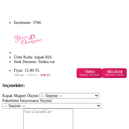
İncelenme: 3766
Ürün Kodu:
kapak-826
Stok Durumu:
Stokta var
Fiyat: 15,00 TL
VİDEO
BİLGİLER
100
adet ×
0,00 TL
=
0,00 TL
SİPARİŞ | TANITIM
ÜRETİM | KARGO
Seçenekler:
Kapak Magnet Ölçüsü
Paketleme İstiyorsanız Seçiniz