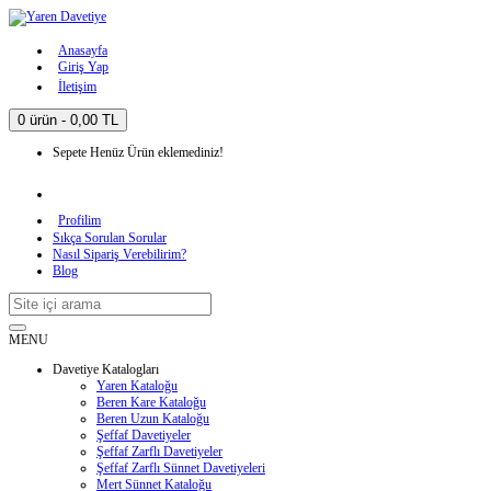
Anasayfa
Giriş Yap
İletişim
0 ürün - 0,00 TL
Sepete Henüz Ürün eklemediniz!
Profilim
Sıkça Sorulan Sorular
Nasıl Sipariş Verebilirim?
Blog
MENU
Davetiye Katalogları
Yaren Kataloğu
Beren Kare Kataloğu
Beren Uzun Kataloğu
Şeffaf Davetiyeler
Şeffaf Zarflı Davetiyeler
Şeffaf Zarflı Sünnet Davetiyeleri
Mert Sünnet Kataloğu