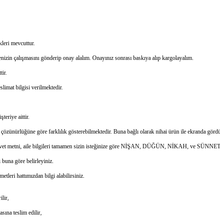
leri mevcuttur.
yenizin çalışmasını gönderip onay alalım. Onayınız sonrası baskıya alıp kargolayalım.
tir.
limat bilgisi verilmektedir.
eriye aittir.
n çözünürlüğüne göre farklılık gösterebilmektedir. Buna bağlı olarak nihai ürün ile ekranda görd
eri, davet metni, aile bilgileri tamamen sizin isteğinize göre NİŞAN, DÜĞÜN, NİKAH, ve SÜNNET d
 buna göre belirleyiniz.
tleri hattımızdan bilgi alabilirsiniz.
ilir,
asına teslim edilir,