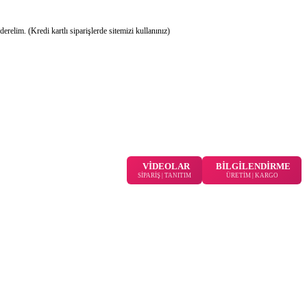
lim. (Kredi kartlı siparişlerde sitemizi kullanınız)
VİDEOLAR
BİLGİLENDİRME
SİPARİŞ | TANITIM
ÜRETİM | KARGO