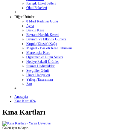
Karışık Etiket Setleri
Okul Etiketleri
+
Diğer Ürünler
8 Mart Kadınlar Günü
Ayna
Baskılı Kese
Bayram Harçlık Kesesi
Bayram Ve Etkinlik Günleri
Kırpık (Zikzak) Kağıt
Magnet - Baskılı Kese Takımları
Marteniçka Kartı
Öğretmenler Günü Setleri
Hediye Paketli Ürünler
Sünnet Hediyelikleri
Sevgililer Günü
Umre Hediyeleri
Yılbaşı Tasarımları
Zarf
+
Anasayfa
Kına Kartı 024
Kına Kartları
Galeri için tıklayın