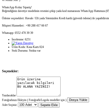
ve Mutlu Son :)
WhatsApp Kolay Sipariş!
Beğendiğiniz davetiye modelinin resmini çekip yada kod numarasını WhatsApp Hattımıza (0553 9
Ödeme seçenekleri: Havale / Eft yada Sitemizden Kredi kartlı (güvenli ödeme) ile yapabilirsin
Müşteri Hizmetleri : +90 288 417 66 67
Whatsapp: 0552 470 39 39
İncelenme: 6251
Ürün Kodu:
Kına Kartı 024
Stok Durumu:
Stokta var
Seçenekler:
Yazılacaklar
Dosya Yükle
Fotoğrafınızı Ekleyin ( Fotoğraflı/Logolu modeller için )
Adet Seçiniz:
Sepete Ekle