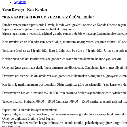
Açıklama
Yaren Davetiye - Kına Kartları
“KINA KARTLARI 8x10 CM VE ZARFSIZ ÜRÜNLERDİR”
Siteden vereceğiniz siparişlerde Havale, Kredi kartlı güvenli ödeme ve Kapıda Ödeme seçenek
Sipariş öncesi bilgilendirmemizi muhakkak okuyunuz.
Sipariş aşamaları: Siteden siparişinizi giriniz, sonrasında biz whatsapp üzerinden size daveti
Kart fiyatları en az 100 adet için geçerli olup, minimum sipariş verebileceğiniz miktar 100 adet
Teslimat süresi en az 1 iş günüdür. Bazı ürünler için bu süre 3-4 iş günüdür. Onay sırasında tes
Kartlarınızın baskısı tarafımızca size gönderilen tasarımı onaylamanız halinde yapılacaktır.
Onayladığınız çalışmada eksik / hata olmamasına dikkat edin. Onaylanan işlerin mesuliyeti müşt
Davetiye ürünlerine ilişkin sitede yer alan görseller kullanmakta olduğunuz bilgisayarın ekra
Kartların iç metin kısımları opsiyoneldir. Sizin isteğinize göre tasarlanabilir. Yazı karakt
Davetiyelerin baskısı sırasında %2 ile %6 ürün arasında fireler yaşanabilmektedir. Adetlerinizi
Talepleriniz için Hafta içi 09:00 – 18:30 Cumartesi 09:00 – 15:30 saatleri arasında müşteri hizme
Siparişinizi 3 adımda kolayca tamamlayın,
Sipariş bilgilerinize göre tasarlanır, mail adresinize onaya gönderilir ve mesaj olarak size bildir
Onay verdiğinizde üretim süreci başlar,
Davetiyeleriniz size verilen kargo teslim süresi içinde üretilip, paketlenip seçtiğiniz kargo firm