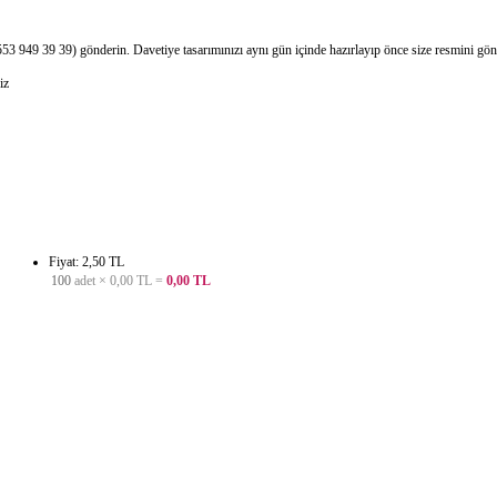
49 39 39) gönderin. Davetiye tasarımınızı aynı gün içinde hazırlayıp önce size resmini göndere
iz
Fiyat: 2,50 TL
100
adet ×
0,00 TL
=
0,00 TL