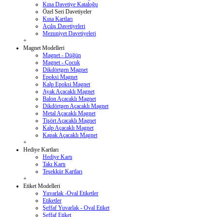
Kına Davetiye Kataloğu
Özel Seri Davetiyeler
Kına Kartları
Açılış Davetiyeleri
Mezuniyet Davetiyeleri
+
Magnet Modelleri
Magnet - Düğün
Magnet - Çocuk
Dikdörtgen Magnet
Epoksi Magnet
Kalp Epoksi Magnet
Ayak Açacaklı Magnet
Balon Açacaklı Magnet
Dikdörtgen Açacaklı Magnet
Metal Açacaklı Magnet
Tişört Açacaklı Magnet
Kalp Açacaklı Magnet
Kapak Açacaklı Magnet
+
Hediye Kartları
Hediye Kartı
Takı Kartı
Teşekkür Kartları
+
Etiket Modelleri
Yuvarlak -Oval Etiketler
Etiketler
Şeffaf Yuvarlak - Oval Etiket
Şeffaf Etiket