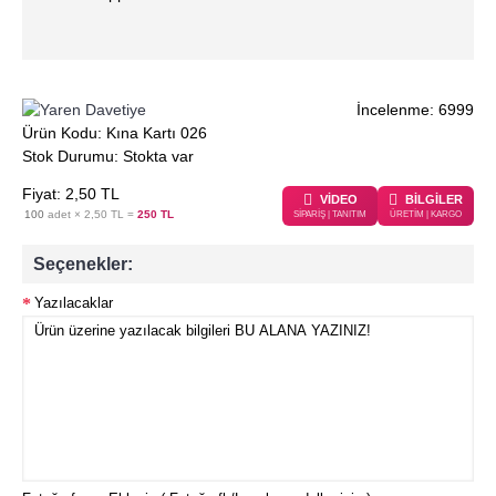
İncelenme: 6999
Ürün Kodu:
Kına Kartı 026
Stok Durumu:
Stokta var
Fiyat:
2
,50
TL
VİDEO
BİLGİLER
100
adet ×
2,50 TL
=
250 TL
SİPARİŞ | TANITIM
ÜRETİM | KARGO
Seçenekler:
Yazılacaklar