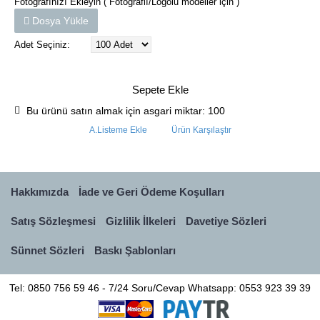
Fotoğrafınızı Ekleyin ( Fotoğraflı/Logolu modeller için )
Dosya Yükle
Adet Seçiniz:
Sepete Ekle
Bu ürünü satın almak için asgari miktar: 100
A.Listeme Ekle
Ürün Karşılaştır
Hakkımızda
İade ve Geri Ödeme Koşulları
Satış Sözleşmesi
Gizlilik İlkeleri
Davetiye Sözleri
Sünnet Sözleri
Baskı Şablonları
Tel: 0850 756 59 46 - 7/24 Soru/Cevap Whatsapp: 0553 923 39 39