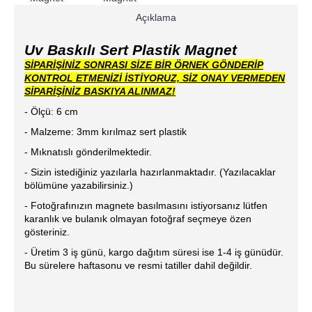
Açıklama
Uv Baskılı Sert Plastik Magnet
SİPARİŞİNİZ SONRASI SİZE BİR ÖRNEK GÖNDERİP
KONTROL ETMENİZİ İSTİYORUZ, SİZ ONAY VERMEDEN
SİPARİŞİNİZ BASKIYA ALINMAZ!
- Ölçü: 6 cm
- Malzeme: 3mm kırılmaz sert plastik
- Mıknatıslı gönderilmektedir.
- Sizin istediğiniz yazılarla hazırlanmaktadır. (Yazılacaklar
bölümüne yazabilirsiniz.)
- Fotoğrafınızın magnete basılmasını istiyorsanız lütfen
karanlık ve bulanık olmayan fotoğraf seçmeye özen
gösteriniz.
- Üretim 3 iş günü, kargo dağıtım süresi ise 1-4 iş günüdür.
Bu sürelere haftasonu ve resmi tatiller dahil değildir.