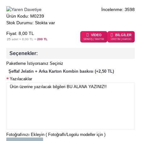
İncelenme: 3598
Ürün Kodu:
M0239
Stok Durumu:
Stokta var
Fiyat:
8
,00
TL
VİDEO
BİLGİLER
25
adet ×
8,00 TL
=
200 TL
SİPARİŞ | TANITIM
ÜRETİM | KARGO
Seçenekler:
Paketleme İstiyorsanız Seçiniz
Şeffaf Jelatin + Arka Karton Kombin baskısı (+2,50 TL)
Yazılacaklar
Fotoğrafınızı Ekleyin ( Fotoğraflı/Logolu modeller için )