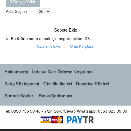
Dosya Yükle
Adet Seçiniz:
Sepete Ekle
Bu ürünü satın almak için asgari miktar: 25
A.Listeme Ekle
Ürün Karşılaştır
Hakkımızda
İade ve Geri Ödeme Koşulları
Satış Sözleşmesi
Gizlilik İlkeleri
Davetiye Sözleri
Sünnet Sözleri
Baskı Şablonları
Tel: 0850 756 59 46 - 7/24 Soru/Cevap Whatsapp: 0553 923 39 39