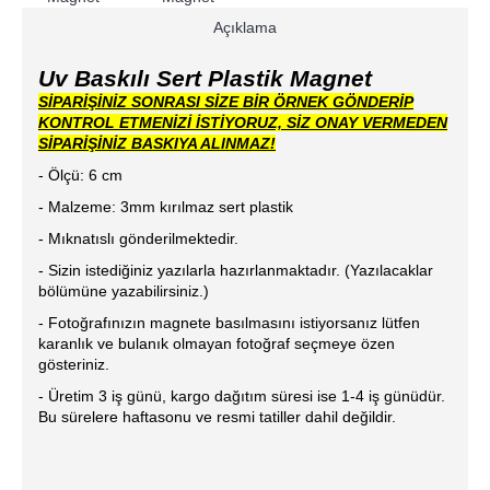
Açıklama
Uv Baskılı Sert Plastik Magnet
SİPARİŞİNİZ SONRASI SİZE BİR ÖRNEK GÖNDERİP
KONTROL ETMENİZİ İSTİYORUZ, SİZ ONAY VERMEDEN
SİPARİŞİNİZ BASKIYA ALINMAZ!
- Ölçü: 6 cm
- Malzeme: 3mm kırılmaz sert plastik
- Mıknatıslı gönderilmektedir.
- Sizin istediğiniz yazılarla hazırlanmaktadır. (Yazılacaklar
bölümüne yazabilirsiniz.)
- Fotoğrafınızın magnete basılmasını istiyorsanız lütfen
karanlık ve bulanık olmayan fotoğraf seçmeye özen
gösteriniz.
- Üretim 3 iş günü, kargo dağıtım süresi ise 1-4 iş günüdür.
Bu sürelere haftasonu ve resmi tatiller dahil değildir.