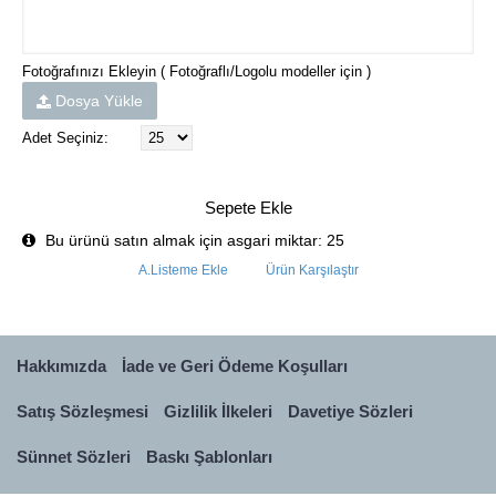
Fotoğrafınızı Ekleyin ( Fotoğraflı/Logolu modeller için )
Dosya Yükle
Adet Seçiniz:
Sepete Ekle
Bu ürünü satın almak için asgari miktar: 25
A.Listeme Ekle
Ürün Karşılaştır
Hakkımızda
İade ve Geri Ödeme Koşulları
Satış Sözleşmesi
Gizlilik İlkeleri
Davetiye Sözleri
Sünnet Sözleri
Baskı Şablonları