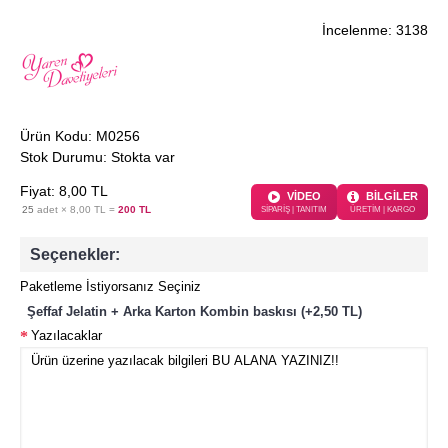
İncelenme: 3138
Ürün Kodu:
M0256
Stok Durumu:
Stokta var
Fiyat:
8
,00
TL
VİDEO
BİLGİLER
25
adet ×
8,00 TL
=
200 TL
SİPARİŞ | TANITIM
ÜRETİM | KARGO
Seçenekler:
Paketleme İstiyorsanız Seçiniz
Şeffaf Jelatin + Arka Karton Kombin baskısı (+2,50 TL)
Yazılacaklar