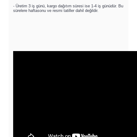
- Üretim 3 iş günü, kargo dağıtım süresi ise 1-4 iş günüdür. Bu
sürelere haftasonu ve resmi tatiller dahil değildir.