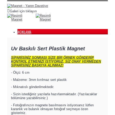
Galeri için tıklayın
AÇIKLAMA
Uv Baskılı Sert Plastik Magnet
SİPARİŞİNİZ SONRASI SİZE BİR ÖRNEK GÖNDERİP
KONTROL ETMENİZİ İSTİYORUZ, SİZ ONAY VERMEDEN
SİPARİŞİNİZ BASKIYA ALINMAZ!
- Ölçü: 6 cm
- Malzeme: 3mm kırılmaz sert plastik
- Mıknatıslı gönderilmektedir.
- Sizin istediğiniz yazılarla hazırlanmaktadır. (Yazılacaklar
bölümüne yazabilirsiniz.)
- Fotoğrafınızın magnete basılmasını istiyorsanız lütfen
karanlık ve bulanık olmayan fotoğraf seçmeye özen
gösteriniz.