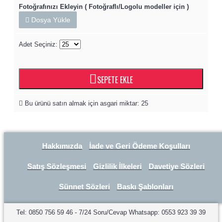
Fotoğrafınızı Ekleyin ( Fotoğraflı/Logolu modeller için )
Dosya Yükle
Adet Seçiniz:
SEPETE EKLE
Bu ürünü satın almak için asgari miktar: 25
Hakkımızda
İade ve Geri Ödeme Koşulları
Satış Sözleşmesi
Gizlilik İlkeleri
Davetiye Sözleri
Sünnet Sözleri
Baskı Şablonları
Tel: 0850 756 59 46 - 7/24 Soru/Cevap Whatsapp: 0553 923 39 39