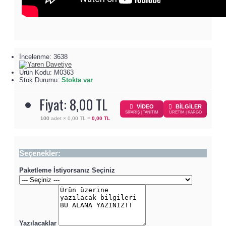
İncelenme: 3638
Ürün Kodu:
M0363
Stok Durumu:
Stokta var
Fiyat: 8,00 TL
VİDEO
BİLGİLER
SİPARİŞ | TANITIM
ÜRETİM | KARGO
100
adet ×
0,00 TL
=
0,00 TL
Seçenekler:
Paketleme İstiyorsanız Seçiniz
Yazılacaklar