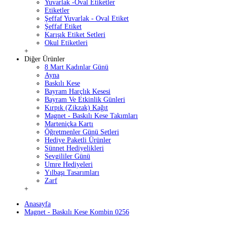
Yuvarlak -Oval Etiketler
Etiketler
Şeffaf Yuvarlak - Oval Etiket
Şeffaf Etiket
Karışık Etiket Setleri
Okul Etiketleri
+
Diğer Ürünler
8 Mart Kadınlar Günü
Ayna
Baskılı Kese
Bayram Harçlık Kesesi
Bayram Ve Etkinlik Günleri
Kırpık (Zikzak) Kağıt
Magnet - Baskılı Kese Takımları
Marteniçka Kartı
Öğretmenler Günü Setleri
Hediye Paketli Ürünler
Sünnet Hediyelikleri
Sevgililer Günü
Umre Hediyeleri
Yılbaşı Tasarımları
Zarf
+
Anasayfa
Magnet - Baskılı Kese Kombin 0256