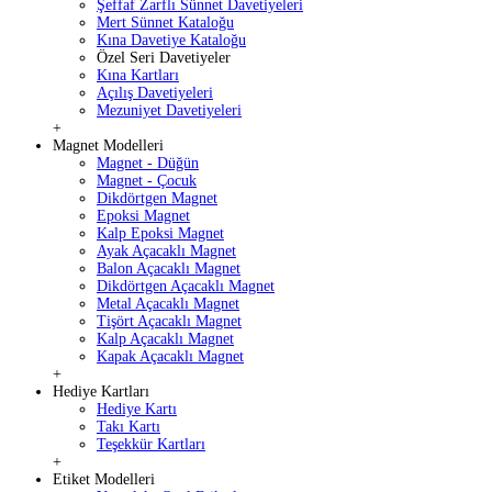
Şeffaf Zarflı Sünnet Davetiyeleri
Mert Sünnet Kataloğu
Kına Davetiye Kataloğu
Özel Seri Davetiyeler
Kına Kartları
Açılış Davetiyeleri
Mezuniyet Davetiyeleri
+
Magnet Modelleri
Magnet - Düğün
Magnet - Çocuk
Dikdörtgen Magnet
Epoksi Magnet
Kalp Epoksi Magnet
Ayak Açacaklı Magnet
Balon Açacaklı Magnet
Dikdörtgen Açacaklı Magnet
Metal Açacaklı Magnet
Tişört Açacaklı Magnet
Kalp Açacaklı Magnet
Kapak Açacaklı Magnet
+
Hediye Kartları
Hediye Kartı
Takı Kartı
Teşekkür Kartları
+
Etiket Modelleri