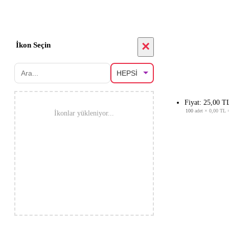
×
İkon Seçin
Fiyat: 25,00 T
100
adet ×
0,00 TL
İkonlar yükleniyor...