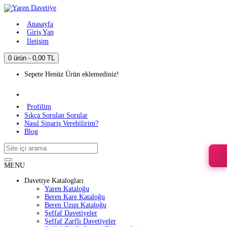
Anasayfa
Giriş Yap
İletişim
0 ürün - 0,00 TL
Sepete Henüz Ürün eklemediniz!
Profilim
Sıkça Sorulan Sorular
Nasıl Sipariş Verebilirim?
Blog
MENU
Davetiye Katalogları
Yaren Kataloğu
Beren Kare Kataloğu
Beren Uzun Kataloğu
Şeffaf Davetiyeler
Şeffaf Zarflı Davetiyeler