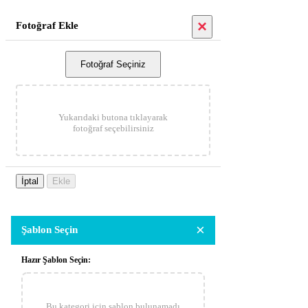
×
Fotoğraf Ekle
Fotoğraf Seçiniz
Yukarıdaki butona tıklayarak
fotoğraf seçebilirsiniz
İptal
Ekle
×
Şablon Seçin
Hazır Şablon Seçin:
Bu kategori için şablon bulunamadı