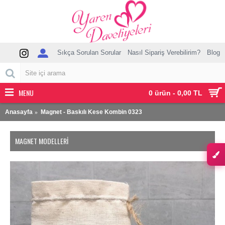
Sıkça Sorulan Sorular
Nasıl Sipariş Verebilirim?
Blog
MENU
0 ürün - 0,00 TL
Anasayfa
Magnet - Baskılı Kese Kombin 0323
MAGNET MODELLERI