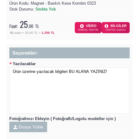
Ürün Kodu:
Magnet - Baskılı Kese Kombin 0323
Stok Durumu:
Stokta Yok
25
Fiyat:
,00
TL
VİDEO
BİLGİLER
SİPARİŞ | TANITIM
ÜRETİM | KARGO
50
adet ×
25,00 TL
=
1.250 TL
Seçenekler:
Yazılacaklar
Fotoğrafınızı Ekleyin ( Fotoğraflı/Logolu modeller için )
Dosya Yükle