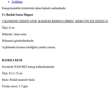
Açıklama
Kategorimizdeki ürünlerimiz takım halinde satılmaktadır.
Uv Baskılı Sunta Magnet
ÇALIŞMANIZ SİZDEN ONAY ALMADAN BASKIYA GİRMEZ; BASKI ÖNCESİ SİZDEN O
Ölçü: 6 cm
Malzeme: 3mm sunta
Mıknatıslı gönderilmektedir.
Açıklamalar kısmına istediğiniz yazıları yazınız.
BASKILI KESE
Keselerde HAM BEZ kumaş kullanılmaktadır.
Ölçü: 8,5 x 13 cm
Baskı: Renkli taransfer baskı
Üretim süresi: 1-3 gün