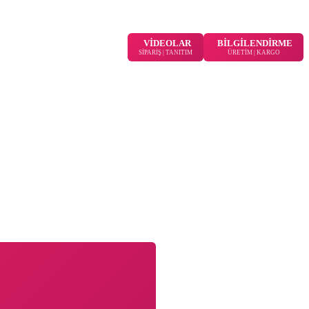
VİDEOLAR
BİLGİLENDİRME
SİPARİŞ | TANITIM
ÜRETİM | KARGO