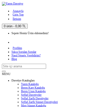
Anasayfa
Giriş Yap
İletişim
0 ürün - 0,00 TL
Sepete Henüz Ürün eklemediniz!
Profilim
Sıkça Sorulan Sorular
Nasıl Sipariş Verebilirim?
Blog
MENU
Davetiye Katalogları
Yaren Kataloğu
Beren Kare Kataloğu
Beren Uzun Kataloğu
Şeffaf Davetiyeler
Şeffaf Zarflı Davetiyeler
Şeffaf Zarflı Sünnet Davetiyeleri
Mert Sünnet Kataloğu