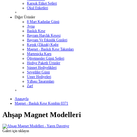
Karışık Etiket Setleri
Okul Etiketleri
+
Diğer Ürünler
8 Mart Kadınlar Günü
Ayna
Baskılı Kese
Bayram Harçlık Kesesi
Bayram Ve Etkinlik Günleri
Kırpık (Zikzak) Kağıt
Magnet - Baskılı Kese Takımları
Marteniçka Kartı
Öğretmenler Günü Setleri
Hediye Paketli Ürünler
Sünnet Hediyelikleri
Sevgililer Günü
Umre Hediyeleri
Yılbaşı Tasarımları
Zarf
+
Anasayfa
Magnet - Baskılı Kese Kombin 0371
Ahşap Magnet Modelleri
Galeri için tıklayın