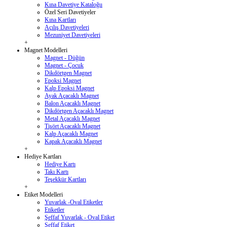
Kına Davetiye Kataloğu
Özel Seri Davetiyeler
Kına Kartları
Açılış Davetiyeleri
Mezuniyet Davetiyeleri
+
Magnet Modelleri
Magnet - Düğün
Magnet - Çocuk
Dikdörtgen Magnet
Epoksi Magnet
Kalp Epoksi Magnet
Ayak Açacaklı Magnet
Balon Açacaklı Magnet
Dikdörtgen Açacaklı Magnet
Metal Açacaklı Magnet
Tişört Açacaklı Magnet
Kalp Açacaklı Magnet
Kapak Açacaklı Magnet
+
Hediye Kartları
Hediye Kartı
Takı Kartı
Teşekkür Kartları
+
Etiket Modelleri
Yuvarlak -Oval Etiketler
Etiketler
Şeffaf Yuvarlak - Oval Etiket
Şeffaf Etiket