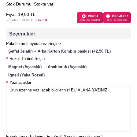
Stok Durumu:
Stokta var
Fiyat:
19
,00
TL
VİDEO
BİLGİLER
25
adet ×
19,00 TL
=
475 TL
SİPARİŞ | TANITIM
ÜRETİM | KARGO
Seçenekler:
Paketleme İstiyorsanız Seçiniz
Şeffaf Jelatin + Arka Karton Kombin baskısı (+2,50 TL)
Rozet Türünü Seçin
Magnet (Açacaklı)
Anahtarlık (Açacaklı)
İğneli (Yaka Rozeti)
Yazılacaklar
Fotoğrafınızı Ekleyin ( Fotoğraflı/Logolu modeller için )