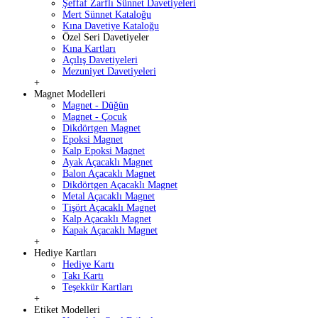
Şeffaf Zarflı Sünnet Davetiyeleri
Mert Sünnet Kataloğu
Kına Davetiye Kataloğu
Özel Seri Davetiyeler
Kına Kartları
Açılış Davetiyeleri
Mezuniyet Davetiyeleri
+
Magnet Modelleri
Magnet - Düğün
Magnet - Çocuk
Dikdörtgen Magnet
Epoksi Magnet
Kalp Epoksi Magnet
Ayak Açacaklı Magnet
Balon Açacaklı Magnet
Dikdörtgen Açacaklı Magnet
Metal Açacaklı Magnet
Tişört Açacaklı Magnet
Kalp Açacaklı Magnet
Kapak Açacaklı Magnet
+
Hediye Kartları
Hediye Kartı
Takı Kartı
Teşekkür Kartları
+
Etiket Modelleri