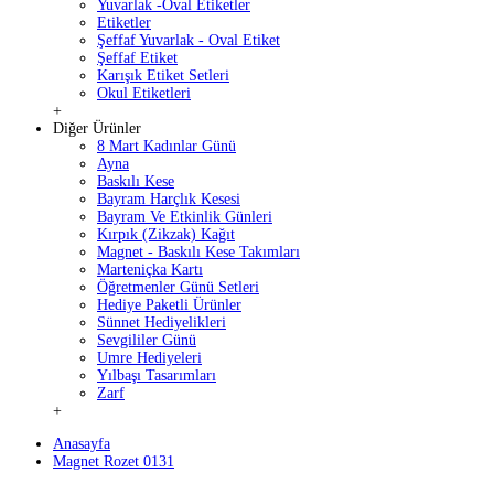
Yuvarlak -Oval Etiketler
Etiketler
Şeffaf Yuvarlak - Oval Etiket
Şeffaf Etiket
Karışık Etiket Setleri
Okul Etiketleri
+
Diğer Ürünler
8 Mart Kadınlar Günü
Ayna
Baskılı Kese
Bayram Harçlık Kesesi
Bayram Ve Etkinlik Günleri
Kırpık (Zikzak) Kağıt
Magnet - Baskılı Kese Takımları
Marteniçka Kartı
Öğretmenler Günü Setleri
Hediye Paketli Ürünler
Sünnet Hediyelikleri
Sevgililer Günü
Umre Hediyeleri
Yılbaşı Tasarımları
Zarf
+
Anasayfa
Magnet Rozet 0131