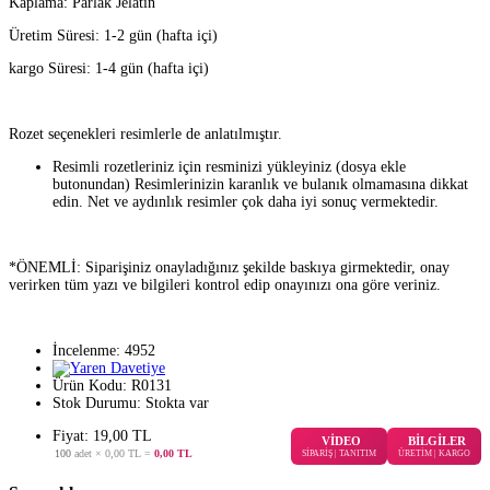
Kaplama: Parlak Jelatin
Üretim Süresi: 1-2 gün (hafta içi)
kargo Süresi: 1-4 gün (hafta içi)
Rozet seçenekleri resimlerle de anlatılmıştır.
Resimli rozetleriniz için resminizi yükleyiniz (dosya ekle
butonundan) Resimlerinizin karanlık ve bulanık olmamasına dikkat
edin. Net ve aydınlık resimler çok daha iyi sonuç vermektedir.
*ÖNEMLİ: Siparişiniz onayladığınız şekilde baskıya girmektedir, onay
verirken tüm yazı ve bilgileri kontrol edip onayınızı ona göre veriniz.
İncelenme: 4952
Ürün Kodu:
R0131
Stok Durumu:
Stokta var
Fiyat: 19,00 TL
VİDEO
BİLGİLER
100
adet ×
0,00 TL
=
0,00 TL
SİPARİŞ | TANITIM
ÜRETİM | KARGO