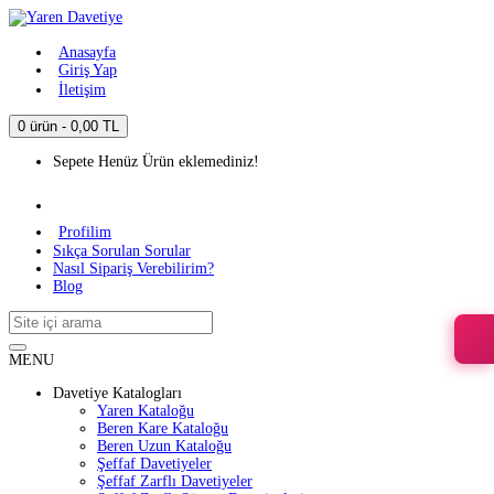
Anasayfa
Giriş Yap
İletişim
0 ürün - 0,00 TL
Sepete Henüz Ürün eklemediniz!
Profilim
Sıkça Sorulan Sorular
Nasıl Sipariş Verebilirim?
Blog
MENU
Davetiye Katalogları
Yaren Kataloğu
Beren Kare Kataloğu
Beren Uzun Kataloğu
Şeffaf Davetiyeler
Şeffaf Zarflı Davetiyeler