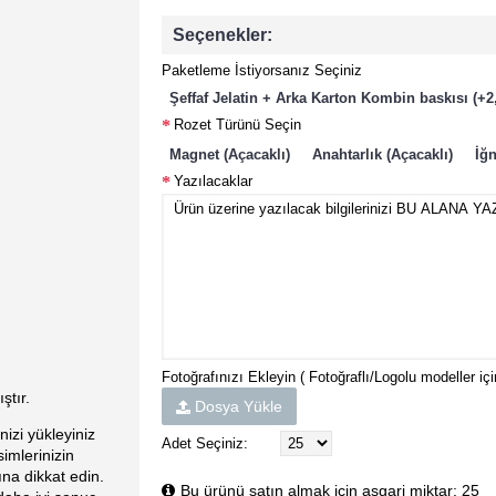
Seçenekler:
Paketleme İstiyorsanız Seçiniz
Şeffaf Jelatin + Arka Karton Kombin baskısı (+2
Rozet Türünü Seçin
Magnet (Açacaklı)
Anahtarlık (Açacaklı)
İğn
Yazılacaklar
Fotoğrafınızı Ekleyin ( Fotoğraflı/Logolu modeller içi
ştır.
Dosya Yükle
nizi yükleyiniz
Adet Seçiniz:
imlerinizin
na dikkat edin.
Bu ürünü satın almak için asgari miktar: 25