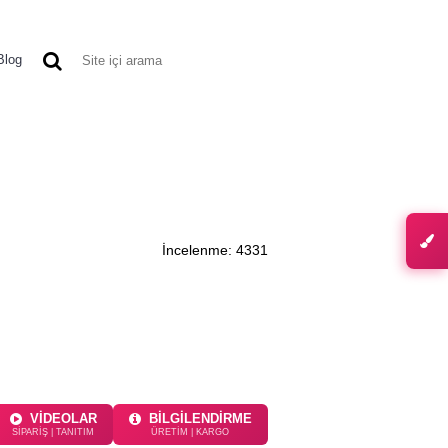
0 ürün - 0,00 TL
Blog
TIKET MODELLERI
DIĞER ÜRÜNLER
İncelenme: 4331
VİDEOLAR
BİLGİLENDİRME
SİPARİŞ | TANITIM
ÜRETİM | KARGO