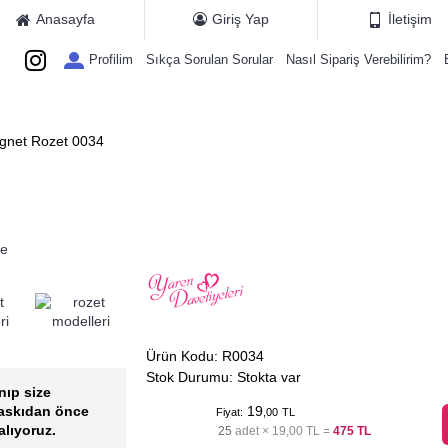
Anasayfa
Giriş Yap
İletişim
Profilim
Sıkça Sorulan Sorular
Nasıl Sipariş Verebilirim?
ETIYE KATALOGLARI
MAGNET MODELLERI
HEDIYE KARTLARI
E
gnet Rozet 0034
Ürün Kodu:
R0034
Stok Durumu:
Stokta var
nıp size
baskıdan önce
19
Fiyat:
,00
TL
alıyoruz.
25
adet ×
19,00 TL
=
475 TL