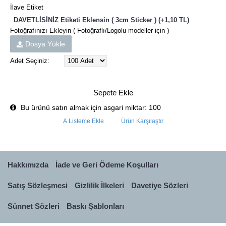
İlave Etiket
DAVETLİSİNİZ Etiketi Eklensin ( 3cm Sticker ) (+1,10 TL)
Fotoğrafınızı Ekleyin ( Fotoğraflı/Logolu modeller için )
Dosya Yükle
Adet Seçiniz:
Sepete Ekle
Bu ürünü satın almak için asgari miktar: 100
A.Listeme Ekle
Ürün Karşılaştır
Hakkımızda
İade ve Geri Ödeme Koşulları
Satış Sözleşmesi
Gizlilik İlkeleri
Davetiye Sözleri
Sünnet Sözleri
Baskı Şablonları