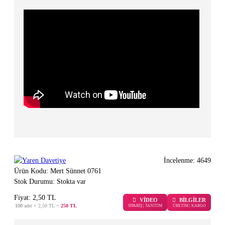
İncelenme: 4649
Ürün Kodu:
Mert Sünnet 0761
Stok Durumu:
Stokta var
Fiyat:
2
,50
TL
VİDEO
BİLGİLER
100
adet ×
2,50 TL
=
250 TL
SİPARİŞ | TANITIM
ÜRETİM | KARGO