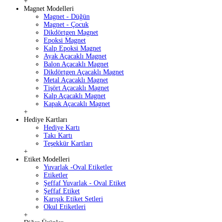
+
Magnet Modelleri
Magnet - Düğün
Magnet - Çocuk
Dikdörtgen Magnet
Epoksi Magnet
Kalp Epoksi Magnet
Ayak Açacaklı Magnet
Balon Açacaklı Magnet
Dikdörtgen Açacaklı Magnet
Metal Açacaklı Magnet
Tişört Açacaklı Magnet
Kalp Açacaklı Magnet
Kapak Açacaklı Magnet
+
Hediye Kartları
Hediye Kartı
Takı Kartı
Teşekkür Kartları
+
Etiket Modelleri
Yuvarlak -Oval Etiketler
Etiketler
Şeffaf Yuvarlak - Oval Etiket
Şeffaf Etiket
Karışık Etiket Setleri
Okul Etiketleri
+