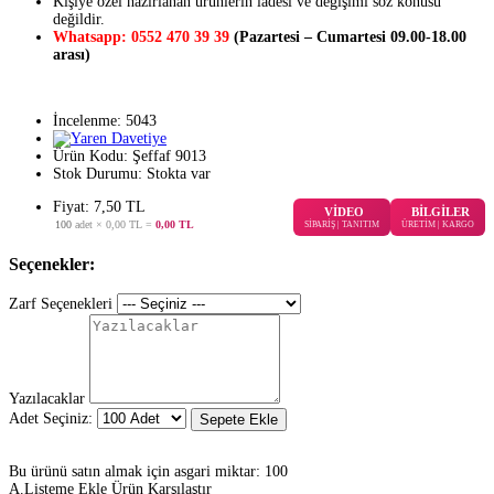
Kişiye özel hazırlanan ürünlerin iadesi ve değişimi söz konusu
değildir.
Whatsapp: 0552 470 39 39
(Pazartesi – Cumartesi 09.00-18.00
arası)
İncelenme: 5043
Ürün Kodu:
Şeffaf 9013
Stok Durumu:
Stokta var
Fiyat: 7,50 TL
VİDEO
BİLGİLER
100
adet ×
0,00 TL
=
0,00 TL
SİPARİŞ | TANITIM
ÜRETİM | KARGO
Seçenekler:
Zarf Seçenekleri
Yazılacaklar
Adet Seçiniz:
Sepete Ekle
Bu ürünü satın almak için asgari miktar: 100
A.Listeme Ekle
Ürün Karşılaştır