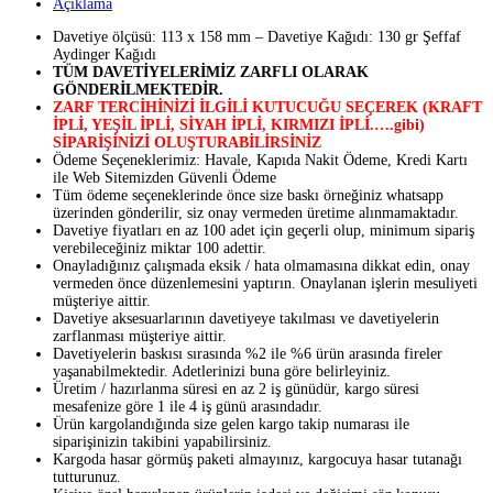
Açıklama
Davetiye ölçüsü: 113 x 158 mm – Davetiye Kağıdı: 130 gr Şeffaf
Aydinger Kağıdı
TÜM DAVETİYELERİMİZ ZARFLI OLARAK
GÖNDERİLMEKTEDİR.
ZARF TERCİHİNİZİ İLGİLİ KUTUCUĞU SEÇEREK (KRAFT
İPLİ, YEŞİL İPLİ, SİYAH İPLİ, KIRMIZI İPLİ.….gibi)
SİPARİŞİNİZİ OLUŞTURABİLİRSİNİZ
Ödeme Seçeneklerimiz: Havale, Kapıda Nakit Ödeme, Kredi Kartı
ile Web Sitemizden Güvenli Ödeme
Tüm ödeme seçeneklerinde önce size baskı örneğiniz whatsapp
üzerinden gönderilir, siz onay vermeden üretime alınmamaktadır.
Davetiye fiyatları en az 100 adet için geçerli olup, minimum sipariş
verebileceğiniz miktar 100 adettir.
Onayladığınız çalışmada eksik / hata olmamasına dikkat edin, onay
vermeden önce düzenlemesini yaptırın. Onaylanan işlerin mesuliyeti
müşteriye aittir.
Davetiye aksesuarlarının davetiyeye takılması ve davetiyelerin
zarflanması müşteriye aittir.
Davetiyelerin baskısı sırasında %2 ile %6 ürün arasında fireler
yaşanabilmektedir. Adetlerinizi buna göre belirleyiniz.
Üretim / hazırlanma süresi en az 2 iş günüdür, kargo süresi
mesafenize göre 1 ile 4 iş günü arasındadır.
Ürün kargolandığında size gelen kargo takip numarası ile
siparişinizin takibini yapabilirsiniz.
Kargoda hasar görmüş paketi almayınız, kargocuya hasar tutanağı
tutturunuz.