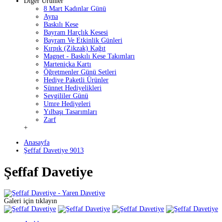
Diğer Ürünler
8 Mart Kadınlar Günü
Ayna
Baskılı Kese
Bayram Harçlık Kesesi
Bayram Ve Etkinlik Günleri
Kırpık (Zikzak) Kağıt
Magnet - Baskılı Kese Takımları
Marteniçka Kartı
Öğretmenler Günü Setleri
Hediye Paketli Ürünler
Sünnet Hediyelikleri
Sevgililer Günü
Umre Hediyeleri
Yılbaşı Tasarımları
Zarf
+
Anasayfa
Şeffaf Davetiye 9013
Şeffaf Davetiye
Galeri için tıklayın