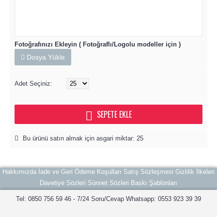
Fotoğrafınızı Ekleyin ( Fotoğraflı/Logolu modeller için )
Dosya Yükle
Adet Seçiniz:
SEPETE EKLE
Bu ürünü satın almak için asgari miktar: 25
Hakkımızda
İade ve Geri Ödeme Koşulları
Satış Sözleşmesi
Gizlilik İlkeleri
Davetiye Sözleri
Sünnet Sözleri
Baskı Şablonları
Tel: 0850 756 59 46 - 7/24 Soru/Cevap Whatsapp: 0553 923 39 39