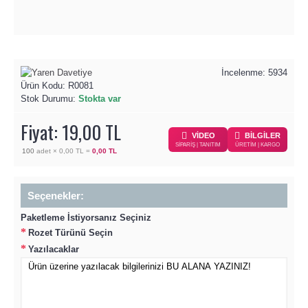
İncelenme: 5934
Ürün Kodu:
R0081
Stok Durumu:
Stokta var
Fiyat: 19,00 TL
VİDEO
BİLGİLER
SİPARİŞ | TANITIM
ÜRETİM | KARGO
100
adet ×
0,00 TL
=
0,00 TL
Seçenekler:
Paketleme İstiyorsanız Seçiniz
Rozet Türünü Seçin
Yazılacaklar