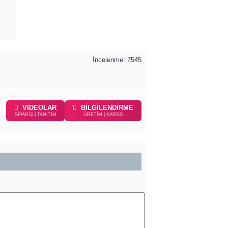
İncelenme: 7545
VİDEOLAR
BİLGİLENDİRME
SİPARİŞ | TANITIM
ÜRETİM | KARGO