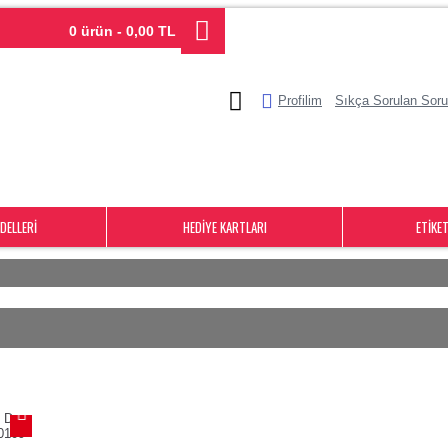
0 ürün - 0,00 TL
Profilim
Sıkça Sorulan Soru
DELLERI
HEDIYE KARTLARI
ETIKE