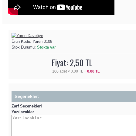
Ürün Kodu:
Yaren 0109
Stok Durumu:
Stokta var
Fiyat: 2,50 TL
100
adet ×
0,00 TL
=
0,00 TL
Seçenekler:
Zarf Seçenekleri
Yazılacaklar