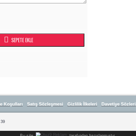
SEPETE EKLE
e Koşulları
Satış Sözleşmesi
Gizlilik İlkeleri
Davetiye Sözleri
 39
Bu site
tarafından hazırlanmıştır.