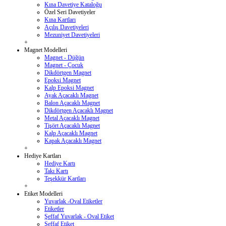
Kına Davetiye Kataloğu
Özel Seri Davetiyeler
Kına Kartları
Açılış Davetiyeleri
Mezuniyet Davetiyeleri
+
Magnet Modelleri
Magnet - Düğün
Magnet - Çocuk
Dikdörtgen Magnet
Epoksi Magnet
Kalp Epoksi Magnet
Ayak Açacaklı Magnet
Balon Açacaklı Magnet
Dikdörtgen Açacaklı Magnet
Metal Açacaklı Magnet
Tişört Açacaklı Magnet
Kalp Açacaklı Magnet
Kapak Açacaklı Magnet
+
Hediye Kartları
Hediye Kartı
Takı Kartı
Teşekkür Kartları
+
Etiket Modelleri
Yuvarlak -Oval Etiketler
Etiketler
Şeffaf Yuvarlak - Oval Etiket
Şeffaf Etiket