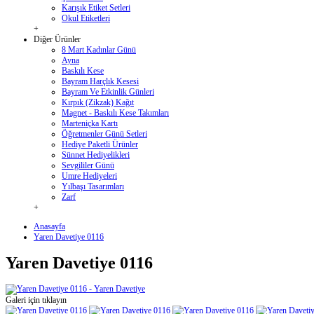
Karışık Etiket Setleri
Okul Etiketleri
+
Diğer Ürünler
8 Mart Kadınlar Günü
Ayna
Baskılı Kese
Bayram Harçlık Kesesi
Bayram Ve Etkinlik Günleri
Kırpık (Zikzak) Kağıt
Magnet - Baskılı Kese Takımları
Marteniçka Kartı
Öğretmenler Günü Setleri
Hediye Paketli Ürünler
Sünnet Hediyelikleri
Sevgililer Günü
Umre Hediyeleri
Yılbaşı Tasarımları
Zarf
+
Anasayfa
Yaren Davetiye 0116
Yaren Davetiye 0116
Galeri için tıklayın