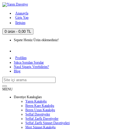
Anasayfa
Giriş Yap
İletişim
0 ürün - 0,00 TL
Sepete Henüz Ürün eklemediniz!
Profilim
Sıkça Sorulan Sorular
Nasıl Sipariş Verebilirim?
Blog
MENU
Davetiye Katalogları
Yaren Kataloğu
Beren Kare Kataloğu
Beren Uzun Kataloğu
Şeffaf Davetiyeler
Şeffaf Zarflı Davetiyeler
Şeffaf Zarflı Sünnet Davetiyeleri
Mert Sünnet Kataloğu