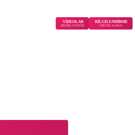
VİDEOLAR
BİLGİLENDİRME
SİPARİŞ | TANITIM
ÜRETİM | KARGO