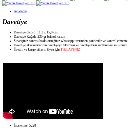
Açıklama
Davetiye
Davetiye ölçüsü: 11,3 x 15,8 cm
Davetiye Kağıdı: 230 gr bristol karton
Siparişiniz sonrası baskı örneğiniz whatsapp üzerinden gönderilir ve kontrol etmeniz
Davetiye aksesuarlarının davetiyeye takılması ve davetiyelerin zarflanması müşteriye a
Üretim ve kargo süresi / fiyatı için
TIKLAYINIZ
İncelenme: 5228