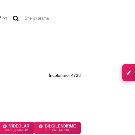
0 ürün - 0,00 TL
Blog
TIKET MODELLERI
DIĞER ÜRÜNLER
İncelenme: 4738
VİDEOLAR
BİLGİLENDİRME
SİPARİŞ | TANITIM
ÜRETİM | KARGO