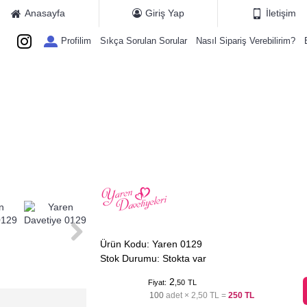
Anasayfa
Giriş Yap
İletişim
Profilim
Sıkça Sorulan Sorular
Nasıl Sipariş Verebilirim?
ETIYE KATALOGLARI
MAGNET MODELLERI
HEDIYE KARTLARI
E
Ürün Kodu:
Yaren 0129
Stok Durumu:
Stokta var
2
Fiyat:
,50
TL
100
adet ×
2,50 TL
=
250 TL