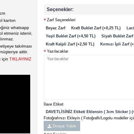
Seçenekler:
 cm
Zarf Seçenekleri
ol karton
neğiniz whatsapp
Beyaz Zarf
Kraft Buklet Zarf (+0,25 TL)
Laci
l etmeniz istenir,
Yeşil Buklet Zarf (+4,50 TL)
Siyah Buklet Zarf
lınmaz.
Kraft Kalpli Zarf (+2,50 TL)
Kırmızı İpli Zarf (
etiyeye takılması
Yazılacaklar
üşteriye aittir.
ı için
TIKLAYINIZ
İlave Etiket
DAVETLİSİNİZ Etiketi Eklensin ( 3cm Sticker ) (
Fotoğrafınızı Ekleyin ( Fotoğraflı/Logolu modeller içi
Dosya Yükle