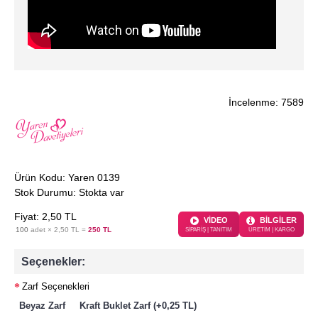
İncelenme: 7589
Ürün Kodu:
Yaren 0139
Stok Durumu:
Stokta var
Fiyat:
2
,50
TL
VİDEO
BİLGİLER
100
adet ×
2,50 TL
=
250 TL
SİPARİŞ | TANITIM
ÜRETİM | KARGO
Seçenekler:
Zarf Seçenekleri
Beyaz Zarf
Kraft Buklet Zarf (+0,25 TL)