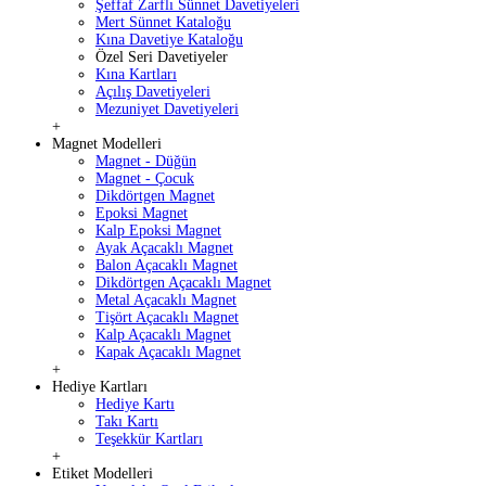
Şeffaf Zarflı Sünnet Davetiyeleri
Mert Sünnet Kataloğu
Kına Davetiye Kataloğu
Özel Seri Davetiyeler
Kına Kartları
Açılış Davetiyeleri
Mezuniyet Davetiyeleri
+
Magnet Modelleri
Magnet - Düğün
Magnet - Çocuk
Dikdörtgen Magnet
Epoksi Magnet
Kalp Epoksi Magnet
Ayak Açacaklı Magnet
Balon Açacaklı Magnet
Dikdörtgen Açacaklı Magnet
Metal Açacaklı Magnet
Tişört Açacaklı Magnet
Kalp Açacaklı Magnet
Kapak Açacaklı Magnet
+
Hediye Kartları
Hediye Kartı
Takı Kartı
Teşekkür Kartları
+
Etiket Modelleri