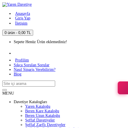
Anasayfa
Giriş Yap
İletişim
0 ürün - 0,00 TL
Sepete Henüz Ürün eklemediniz!
Profilim
Sıkça Sorulan Sorular
Nasıl Sipariş Verebilirim?
Blog
MENU
Davetiye Katalogları
Yaren Kataloğu
Beren Kare Kataloğu
Beren Uzun Kataloğu
Şeffaf Davetiyeler
Şeffaf Zarflı Davetiyeler