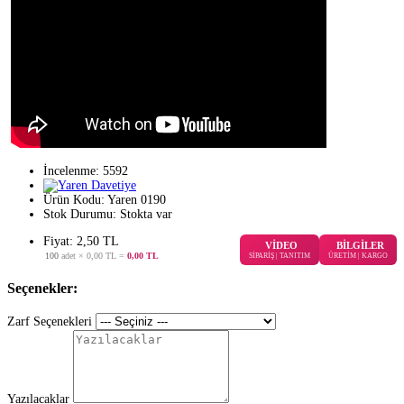
İncelenme: 5592
Ürün Kodu:
Yaren 0190
Stok Durumu:
Stokta var
Fiyat: 2,50 TL
VİDEO
BİLGİLER
100
adet ×
0,00 TL
=
0,00 TL
SİPARİŞ | TANITIM
ÜRETİM | KARGO
Seçenekler:
Zarf Seçenekleri
Yazılacaklar