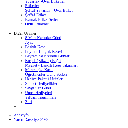
Yuvarlak -Oval Etiketler
Etiketler
Şeffaf Yuvarlak - Oval Etiket
Şeffaf Etiket
Karışık Etiket Setleri
Okul Etiketleri
+
Diğer Ürünler
8 Mart Kadınlar Günü
Ayna
Baskılı Kese
Bayram Harçlık Kesesi
Bayram Ve Etkinlik Günleri
Kırpık (Zikzak) Kağıt
Magnet - Baskılı Kese Takımları
Marteniçka Kartı
Öğretmenler Günü Setleri
Hediye Paketli Ürünler
Sünnet Hediyelikleri
Sevgililer Günü
Umre Hediyeleri
Yılbaşı Tasarımları
Zarf
+
Anasayfa
Yaren Davetiye 0190