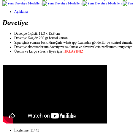
Açıklama
Davetiye
Davetiye ölçüsü: 11,3 x 15,8 cm
Davetiye Kağıdı: 230 gr bristol karton
Siparişiniz sonrası baskı örneğiniz whatsapp üzerinden gönderilir ve kontrol etmeniz
Davetiye aksesuarlarının davetiyeye takılması ve davetiyelerin zarflanması müşteriye a
Üretim ve kargo süresi / fiyatı için
TIKLAYINIZ
İncelenme: 11443