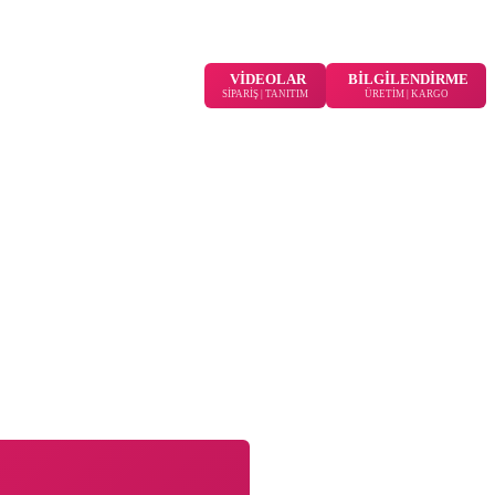
VİDEOLAR
BİLGİLENDİRME
SİPARİŞ | TANITIM
ÜRETİM | KARGO