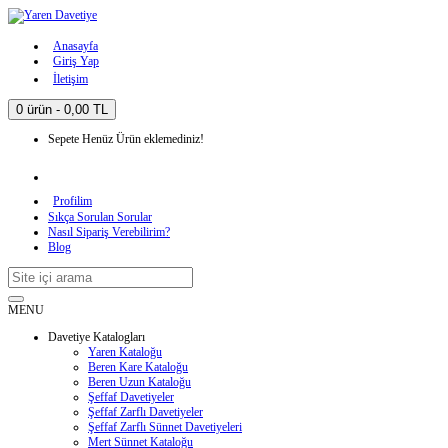
Anasayfa
Giriş Yap
İletişim
0 ürün - 0,00 TL
Sepete Henüz Ürün eklemediniz!
Profilim
Sıkça Sorulan Sorular
Nasıl Sipariş Verebilirim?
Blog
MENU
Davetiye Katalogları
Yaren Kataloğu
Beren Kare Kataloğu
Beren Uzun Kataloğu
Şeffaf Davetiyeler
Şeffaf Zarflı Davetiyeler
Şeffaf Zarflı Sünnet Davetiyeleri
Mert Sünnet Kataloğu