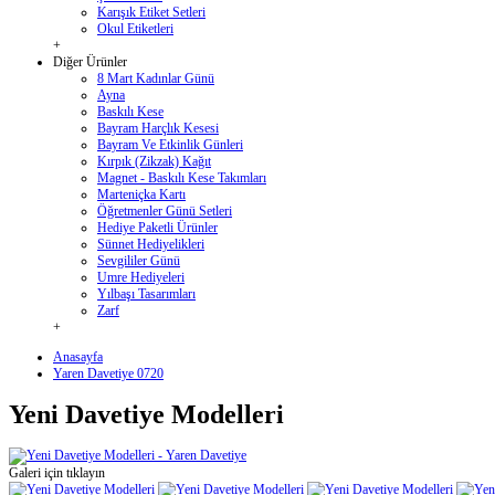
Karışık Etiket Setleri
Okul Etiketleri
+
Diğer Ürünler
8 Mart Kadınlar Günü
Ayna
Baskılı Kese
Bayram Harçlık Kesesi
Bayram Ve Etkinlik Günleri
Kırpık (Zikzak) Kağıt
Magnet - Baskılı Kese Takımları
Marteniçka Kartı
Öğretmenler Günü Setleri
Hediye Paketli Ürünler
Sünnet Hediyelikleri
Sevgililer Günü
Umre Hediyeleri
Yılbaşı Tasarımları
Zarf
+
Anasayfa
Yaren Davetiye 0720
Yeni Davetiye Modelleri
Galeri için tıklayın