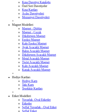
Kına Davetiye Kataloğu
Özel Seri Davetiyeler
Kına Kartları
Açılış Davetiyeleri
Mezuniyet Davetiyeleri
+
Magnet Modelleri
Magnet - Düğün
Magnet - Çocuk
Dikdörtgen Magnet
Epoksi Magnet
Kalp Epoksi Magnet
Ayak Açacaklı Magnet
Balon Açacaklı Magnet
Dikdörtgen Açacaklı Magnet
Metal Açacaklı Magnet
Tişört Açacaklı Magnet
Kalp Açacaklı Magnet
Kapak Açacaklı Magnet
+
Hediye Kartları
Hediye Kartı
Takı Kartı
Teşekkür Kartları
+
Etiket Modelleri
Yuvarlak -Oval Etiketler
Etiketler
Şeffaf Yuvarlak - Oval Etiket
Şeffaf Etiket