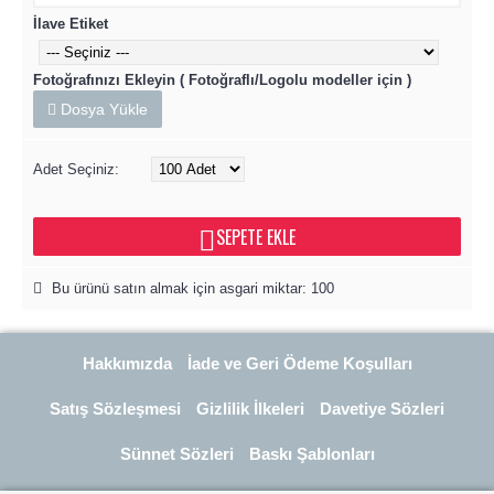
İlave Etiket
Fotoğrafınızı Ekleyin ( Fotoğraflı/Logolu modeller için )
Dosya Yükle
Adet Seçiniz:
SEPETE EKLE
Bu ürünü satın almak için asgari miktar: 100
Hakkımızda
İade ve Geri Ödeme Koşulları
Satış Sözleşmesi
Gizlilik İlkeleri
Davetiye Sözleri
Sünnet Sözleri
Baskı Şablonları