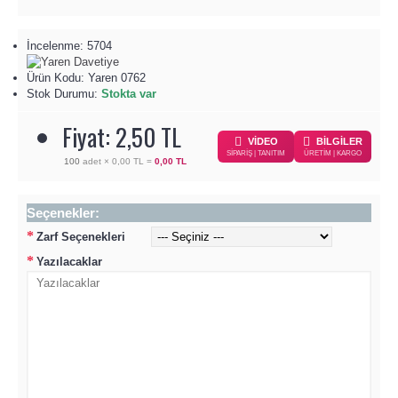
İncelenme: 5704
Ürün Kodu:
Yaren 0762
Stok Durumu:
Stokta var
Fiyat: 2,50 TL
VİDEO
BİLGİLER
SİPARİŞ | TANITIM
ÜRETİM | KARGO
100
adet ×
0,00 TL
=
0,00 TL
Seçenekler:
Zarf Seçenekleri
Yazılacaklar