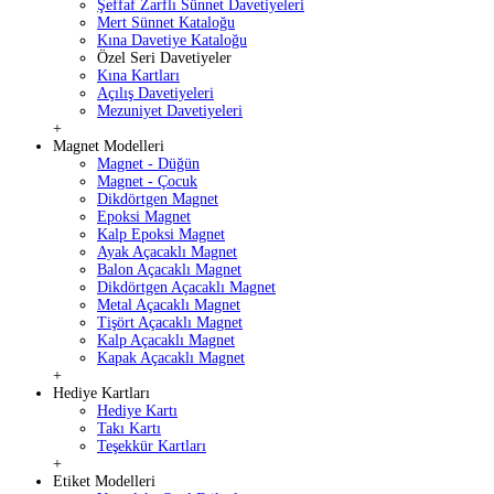
Şeffaf Zarflı Sünnet Davetiyeleri
Mert Sünnet Kataloğu
Kına Davetiye Kataloğu
Özel Seri Davetiyeler
Kına Kartları
Açılış Davetiyeleri
Mezuniyet Davetiyeleri
+
Magnet Modelleri
Magnet - Düğün
Magnet - Çocuk
Dikdörtgen Magnet
Epoksi Magnet
Kalp Epoksi Magnet
Ayak Açacaklı Magnet
Balon Açacaklı Magnet
Dikdörtgen Açacaklı Magnet
Metal Açacaklı Magnet
Tişört Açacaklı Magnet
Kalp Açacaklı Magnet
Kapak Açacaklı Magnet
+
Hediye Kartları
Hediye Kartı
Takı Kartı
Teşekkür Kartları
+
Etiket Modelleri