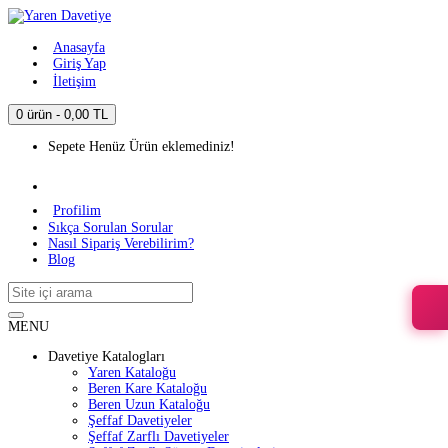
Anasayfa
Giriş Yap
İletişim
0 ürün - 0,00 TL
Sepete Henüz Ürün eklemediniz!
Profilim
Sıkça Sorulan Sorular
Nasıl Sipariş Verebilirim?
Blog
MENU
Davetiye Katalogları
Yaren Kataloğu
Beren Kare Kataloğu
Beren Uzun Kataloğu
Şeffaf Davetiyeler
Şeffaf Zarflı Davetiyeler