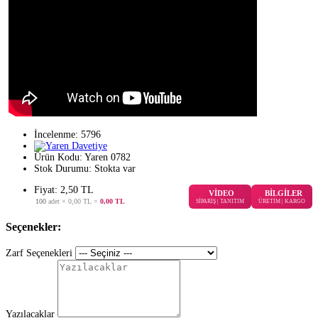
İncelenme: 5796
Ürün Kodu:
Yaren 0782
Stok Durumu:
Stokta var
Fiyat: 2,50 TL
VİDEO
BİLGİLER
100
adet ×
0,00 TL
=
0,00 TL
SİPARİŞ | TANITIM
ÜRETİM | KARGO
Seçenekler:
Zarf Seçenekleri
Yazılacaklar