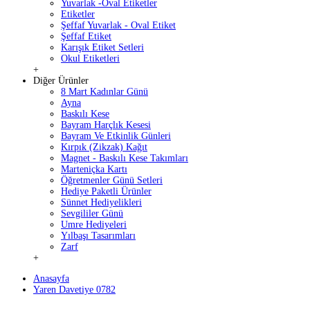
Yuvarlak -Oval Etiketler
Etiketler
Şeffaf Yuvarlak - Oval Etiket
Şeffaf Etiket
Karışık Etiket Setleri
Okul Etiketleri
+
Diğer Ürünler
8 Mart Kadınlar Günü
Ayna
Baskılı Kese
Bayram Harçlık Kesesi
Bayram Ve Etkinlik Günleri
Kırpık (Zikzak) Kağıt
Magnet - Baskılı Kese Takımları
Marteniçka Kartı
Öğretmenler Günü Setleri
Hediye Paketli Ürünler
Sünnet Hediyelikleri
Sevgililer Günü
Umre Hediyeleri
Yılbaşı Tasarımları
Zarf
+
Anasayfa
Yaren Davetiye 0782