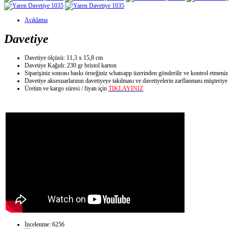
Açıklama
Davetiye
Davetiye ölçüsü: 11,3 x 15,8 cm
Davetiye Kağıdı: 230 gr bristol karton
Siparişiniz sonrası baskı örneğiniz whatsapp üzerinden gönderilir ve kontrol etmeniz
Davetiye aksesuarlarının davetiyeye takılması ve davetiyelerin zarflanması müşteriye a
Üretim ve kargo süresi / fiyatı için
TIKLAYINIZ
İncelenme: 6256