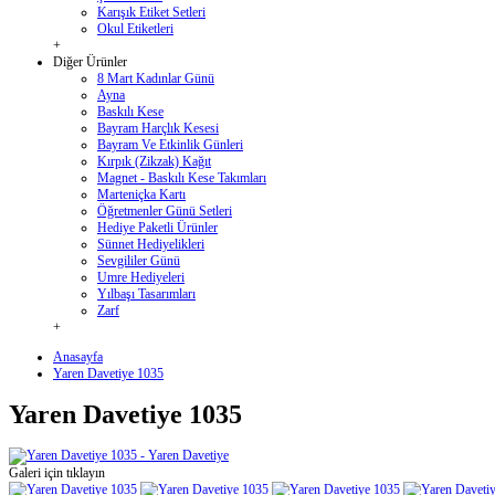
Karışık Etiket Setleri
Okul Etiketleri
+
Diğer Ürünler
8 Mart Kadınlar Günü
Ayna
Baskılı Kese
Bayram Harçlık Kesesi
Bayram Ve Etkinlik Günleri
Kırpık (Zikzak) Kağıt
Magnet - Baskılı Kese Takımları
Marteniçka Kartı
Öğretmenler Günü Setleri
Hediye Paketli Ürünler
Sünnet Hediyelikleri
Sevgililer Günü
Umre Hediyeleri
Yılbaşı Tasarımları
Zarf
+
Anasayfa
Yaren Davetiye 1035
Yaren Davetiye 1035
Galeri için tıklayın