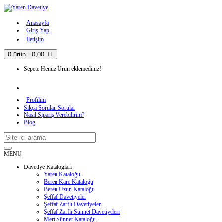
Anasayfa
Giriş Yap
İletişim
0 ürün - 0,00 TL
Sepete Henüz Ürün eklemediniz!
Profilim
Sıkça Sorulan Sorular
Nasıl Sipariş Verebilirim?
Blog
MENU
Davetiye Katalogları
Yaren Kataloğu
Beren Kare Kataloğu
Beren Uzun Kataloğu
Şeffaf Davetiyeler
Şeffaf Zarflı Davetiyeler
Şeffaf Zarflı Sünnet Davetiyeleri
Mert Sünnet Kataloğu