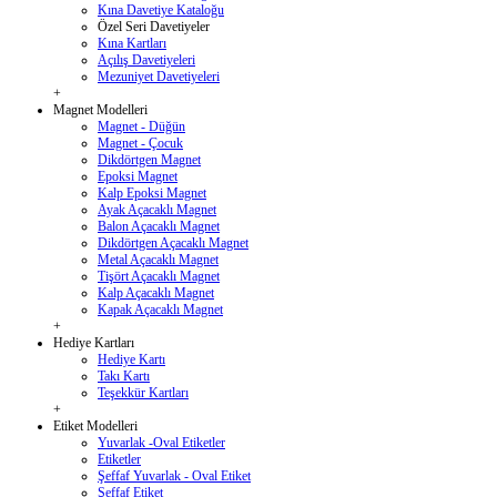
Kına Davetiye Kataloğu
Özel Seri Davetiyeler
Kına Kartları
Açılış Davetiyeleri
Mezuniyet Davetiyeleri
+
Magnet Modelleri
Magnet - Düğün
Magnet - Çocuk
Dikdörtgen Magnet
Epoksi Magnet
Kalp Epoksi Magnet
Ayak Açacaklı Magnet
Balon Açacaklı Magnet
Dikdörtgen Açacaklı Magnet
Metal Açacaklı Magnet
Tişört Açacaklı Magnet
Kalp Açacaklı Magnet
Kapak Açacaklı Magnet
+
Hediye Kartları
Hediye Kartı
Takı Kartı
Teşekkür Kartları
+
Etiket Modelleri
Yuvarlak -Oval Etiketler
Etiketler
Şeffaf Yuvarlak - Oval Etiket
Şeffaf Etiket