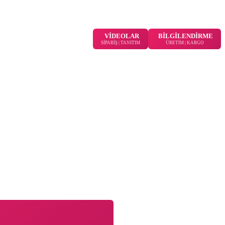
VİDEOLAR
BİLGİLENDİRME
SİPARİŞ | TANITIM
ÜRETİM | KARGO