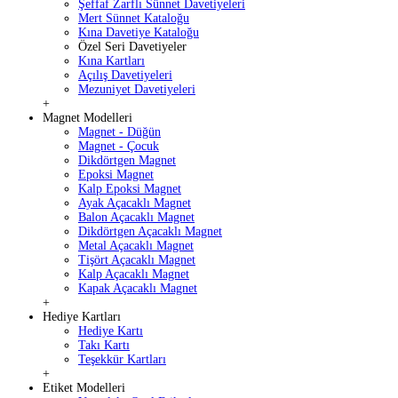
Şeffaf Zarflı Sünnet Davetiyeleri
Mert Sünnet Kataloğu
Kına Davetiye Kataloğu
Özel Seri Davetiyeler
Kına Kartları
Açılış Davetiyeleri
Mezuniyet Davetiyeleri
+
Magnet Modelleri
Magnet - Düğün
Magnet - Çocuk
Dikdörtgen Magnet
Epoksi Magnet
Kalp Epoksi Magnet
Ayak Açacaklı Magnet
Balon Açacaklı Magnet
Dikdörtgen Açacaklı Magnet
Metal Açacaklı Magnet
Tişört Açacaklı Magnet
Kalp Açacaklı Magnet
Kapak Açacaklı Magnet
+
Hediye Kartları
Hediye Kartı
Takı Kartı
Teşekkür Kartları
+
Etiket Modelleri