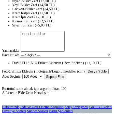
Siyah Buklet Zarf (+2,50 TL)
Yeşil Buklet Zarf (+4,50 TL)
Lacivert Buklet Zarf (+4,50 TL)
Kraft Kalpli Zarf (+2,50 TL)
Kraft İpli Zarf (+2,50 TL)
Kırmızı İpli Zarf (+2,50 TL)
Siyah İpli Zarf (+5,00 TL)
Yazılacaklar
İlave Etiket
DAVETLİSİNİZ Etiketi Eklensin ( 3cm Sticker ) (+1,10 TL)
Fotoğrafınızı Ekleyin ( Fotoğraflı/Logolu modeller için )
Dosya Yükle
Adet Seçiniz:
Sepete Ekle
Bu ürünü satın almak için asgari miktar: 100
A.Listeme Ekle
Ürün Karşılaştır
Hakkımızda
İade ve Geri Ödeme Koşulları
Satış Sözleşmesi
Gizlilik İlkeleri
Davetiye Sözleri
Sünnet Sözleri
Baskı Şablonları