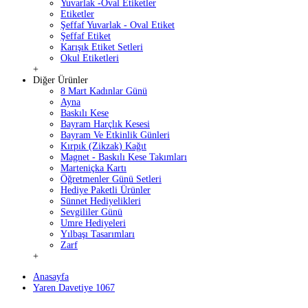
Yuvarlak -Oval Etiketler
Etiketler
Şeffaf Yuvarlak - Oval Etiket
Şeffaf Etiket
Karışık Etiket Setleri
Okul Etiketleri
+
Diğer Ürünler
8 Mart Kadınlar Günü
Ayna
Baskılı Kese
Bayram Harçlık Kesesi
Bayram Ve Etkinlik Günleri
Kırpık (Zikzak) Kağıt
Magnet - Baskılı Kese Takımları
Marteniçka Kartı
Öğretmenler Günü Setleri
Hediye Paketli Ürünler
Sünnet Hediyelikleri
Sevgililer Günü
Umre Hediyeleri
Yılbaşı Tasarımları
Zarf
+
Anasayfa
Yaren Davetiye 1067