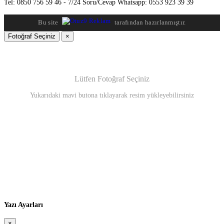
Tel: 0850 756 59 46 - 7/24 Soru/Cevap Whatsapp: 0553 923 39 39
Bu site
tarafından hazırlanmıştır.
Fotoğraf Seçiniz
×
Lütfen Fotoğraf Seçiniz
Yukarıdaki mavi butona tıklayarak resim yükleyebilirsiniz
Yazı Ayarları
×