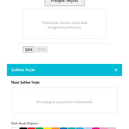
Fotoğraf Seçiniz
Yukarıdaki butona tıklayarak
fotoğraf seçebilirsiniz
İptal
Ekle
×
Şablon Seçin
Hazır Şablon Seçin:
Bu kategori için şablon bulunamadı
Hızlı Renk Değiştir: