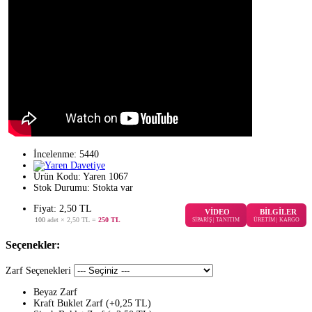
İncelenme: 5440
Ürün Kodu:
Yaren 1067
Stok Durumu:
Stokta var
Fiyat:
2
,50
TL
VİDEO
BİLGİLER
100
adet ×
2,50 TL
=
250 TL
SİPARİŞ | TANITIM
ÜRETİM | KARGO
Seçenekler:
Zarf Seçenekleri
Beyaz Zarf
Kraft Buklet Zarf (+0,25 TL)