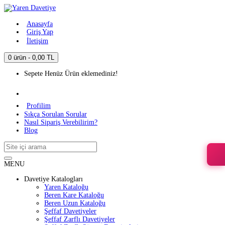
Anasayfa
Giriş Yap
İletişim
0 ürün - 0,00 TL
Sepete Henüz Ürün eklemediniz!
Profilim
Sıkça Sorulan Sorular
Nasıl Sipariş Verebilirim?
Blog
MENU
Davetiye Katalogları
Yaren Kataloğu
Beren Kare Kataloğu
Beren Uzun Kataloğu
Şeffaf Davetiyeler
Şeffaf Zarflı Davetiyeler