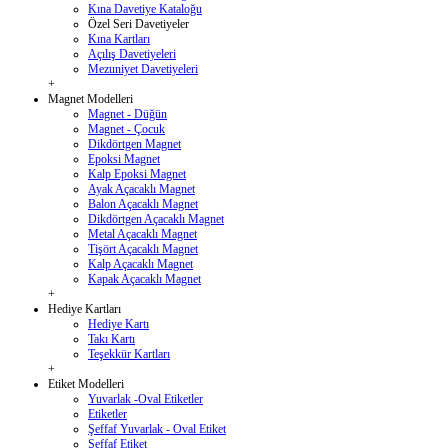
Kına Davetiye Kataloğu
Özel Seri Davetiyeler
Kına Kartları
Açılış Davetiyeleri
Mezuniyet Davetiyeleri
+
Magnet Modelleri
Magnet - Düğün
Magnet - Çocuk
Dikdörtgen Magnet
Epoksi Magnet
Kalp Epoksi Magnet
Ayak Açacaklı Magnet
Balon Açacaklı Magnet
Dikdörtgen Açacaklı Magnet
Metal Açacaklı Magnet
Tişört Açacaklı Magnet
Kalp Açacaklı Magnet
Kapak Açacaklı Magnet
+
Hediye Kartları
Hediye Kartı
Takı Kartı
Teşekkür Kartları
+
Etiket Modelleri
Yuvarlak -Oval Etiketler
Etiketler
Şeffaf Yuvarlak - Oval Etiket
Şeffaf Etiket