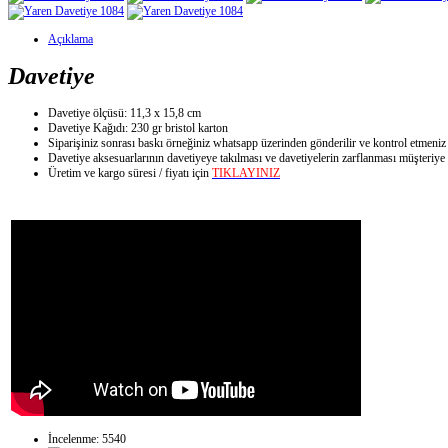
Açıklama
Davetiye
Davetiye ölçüsü: 11,3 x 15,8 cm
Davetiye Kağıdı: 230 gr bristol karton
Siparişiniz sonrası baskı örneğiniz whatsapp üzerinden gönderilir ve kontrol etmeniz
Davetiye aksesuarlarının davetiyeye takılması ve davetiyelerin zarflanması müşteriye a
Üretim ve kargo süresi / fiyatı için
TIKLAYINIZ
İncelenme: 5540