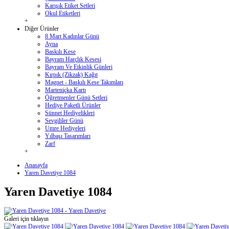
Karışık Etiket Setleri
Okul Etiketleri
+
Diğer Ürünler
8 Mart Kadınlar Günü
Ayna
Baskılı Kese
Bayram Harçlık Kesesi
Bayram Ve Etkinlik Günleri
Kırpık (Zikzak) Kağıt
Magnet - Baskılı Kese Takımları
Marteniçka Kartı
Öğretmenler Günü Setleri
Hediye Paketli Ürünler
Sünnet Hediyelikleri
Sevgililer Günü
Umre Hediyeleri
Yılbaşı Tasarımları
Zarf
+
Anasayfa
Yaren Davetiye 1084
Yaren Davetiye 1084
Galeri için tıklayın