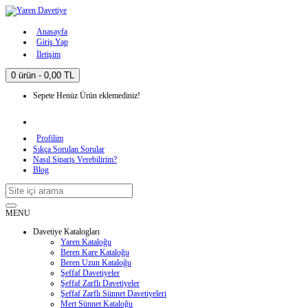
Anasayfa
Giriş Yap
İletişim
0 ürün - 0,00 TL
Sepete Henüz Ürün eklemediniz!
Profilim
Sıkça Sorulan Sorular
Nasıl Sipariş Verebilirim?
Blog
MENU
Davetiye Katalogları
Yaren Kataloğu
Beren Kare Kataloğu
Beren Uzun Kataloğu
Şeffaf Davetiyeler
Şeffaf Zarflı Davetiyeler
Şeffaf Zarflı Sünnet Davetiyeleri
Mert Sünnet Kataloğu