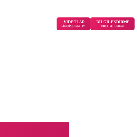
VİDEOLAR
BİLGİLENDİRME
SİPARİŞ | TANITIM
ÜRETİM | KARGO