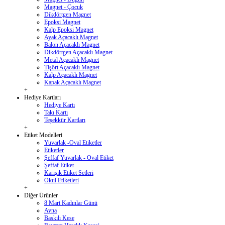
Magnet - Çocuk
Dikdörtgen Magnet
Epoksi Magnet
Kalp Epoksi Magnet
Ayak Açacaklı Magnet
Balon Açacaklı Magnet
Dikdörtgen Açacaklı Magnet
Metal Açacaklı Magnet
Tişört Açacaklı Magnet
Kalp Açacaklı Magnet
Kapak Açacaklı Magnet
+
Hediye Kartları
Hediye Kartı
Takı Kartı
Teşekkür Kartları
+
Etiket Modelleri
Yuvarlak -Oval Etiketler
Etiketler
Şeffaf Yuvarlak - Oval Etiket
Şeffaf Etiket
Karışık Etiket Setleri
Okul Etiketleri
+
Diğer Ürünler
8 Mart Kadınlar Günü
Ayna
Baskılı Kese