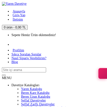
Anasayfa
Giriş Yap
İletişim
0 ürün - 0,00 TL
Sepete Henüz Ürün eklemediniz!
Profilim
Sıkça Sorulan Sorular
Nasıl Sipariş Verebilirim?
Blog
MENU
Davetiye Katalogları
Yaren Kataloğu
Beren Kare Kataloğu
Beren Uzun Kataloğu
Şeffaf Davetiyeler
Şeffaf Zarflı Davetiyeler