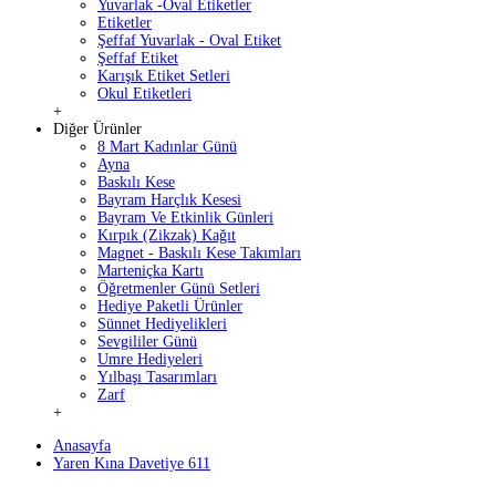
Yuvarlak -Oval Etiketler
Etiketler
Şeffaf Yuvarlak - Oval Etiket
Şeffaf Etiket
Karışık Etiket Setleri
Okul Etiketleri
+
Diğer Ürünler
8 Mart Kadınlar Günü
Ayna
Baskılı Kese
Bayram Harçlık Kesesi
Bayram Ve Etkinlik Günleri
Kırpık (Zikzak) Kağıt
Magnet - Baskılı Kese Takımları
Marteniçka Kartı
Öğretmenler Günü Setleri
Hediye Paketli Ürünler
Sünnet Hediyelikleri
Sevgililer Günü
Umre Hediyeleri
Yılbaşı Tasarımları
Zarf
+
Anasayfa
Yaren Kına Davetiye 611