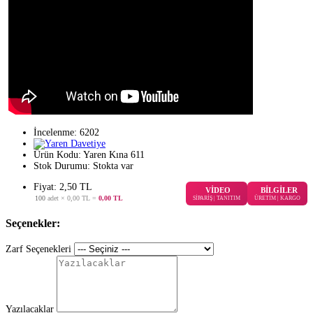
İncelenme: 6202
Ürün Kodu:
Yaren Kına 611
Stok Durumu:
Stokta var
Fiyat: 2,50 TL
VİDEO
BİLGİLER
100
adet ×
0,00 TL
=
0,00 TL
SİPARİŞ | TANITIM
ÜRETİM | KARGO
Seçenekler:
Zarf Seçenekleri
Yazılacaklar