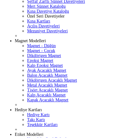
Şeffaf Zarflı Sünnet Davetiyeleri
Mert Sünnet Kataloğu
Kına Davetiye Kataloğu
Özel Seri Davetiyeler
Kına Kartları
Açılış Davetiyeleri
Mezuniyet Davetiyeleri
+
Magnet Modelleri
Magnet - Düğün
Magnet - Çocuk
Dikdörtgen Magnet
Epoksi Magnet
Kalp Epoksi Magnet
Ayak Açacaklı Magnet
Balon Açacaklı Magnet
Dikdörtgen Açacaklı Magnet
Metal Açacaklı Magnet
Tişört Açacaklı Magnet
Kalp Açacaklı Magnet
Kapak Açacaklı Magnet
+
Hediye Kartları
Hediye Kartı
Takı Kartı
Teşekkür Kartları
+
Etiket Modelleri